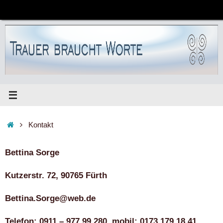
Zum
Inhalt
springen
Start
Kontakt
Bettina Sorge
Kutzerstr. 72, 90765 Fürth
Bettina.Sorge@web.de
Telefon: 0911 – 977 99 280, mobil: 0173 179 18 41